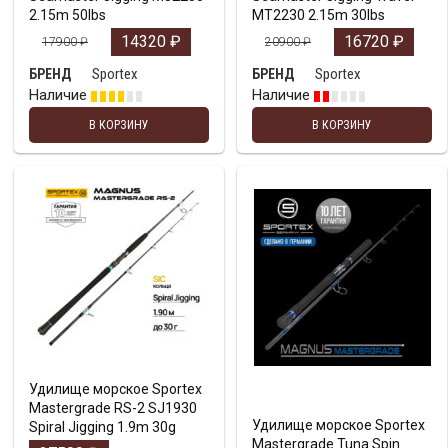
2.15m 50lbs
MT2230 2.15m 30lbs
14320
₽
16720
₽
17900
₽
20900
₽
Sportex
Sportex
БРЕНД
БРЕНД
Наличие
Наличие
В КОРЗИНУ
В КОРЗИНУ
Удилище морское Sportex
Mastergrade RS-2 SJ1930
Удилище морское Sportex
Spiral Jigging 1.9m 30g
Mastergrade Tuna Spin