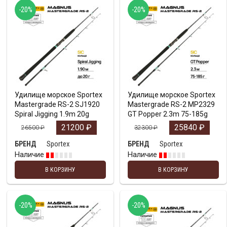
-20%
-20%
Удилище морское Sportex
Удилище морское Sportex
Mastergrade RS-2 SJ1920
Mastergrade RS-2 MP2329
Spiral Jigging 1.9m 20g
GT Popper 2.3m 75-185g
21200
₽
25840
₽
26500
₽
32300
₽
Sportex
Sportex
БРЕНД
БРЕНД
Наличие
Наличие
В КОРЗИНУ
В КОРЗИНУ
-20%
-20%