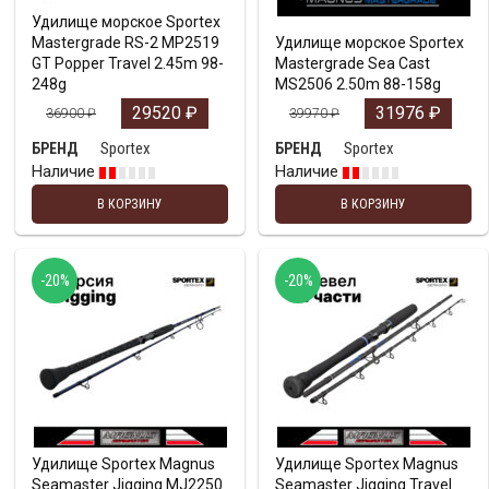
Удилище морское Sportex
Mastergrade RS-2 MP2519
Удилище морское Sportex
GT Popper Travel 2.45m 98-
Mastergrade Sea Cast
248g
MS2506 2.50m 88-158g
29520
₽
31976
₽
36900
₽
39970
₽
Sportex
Sportex
БРЕНД
БРЕНД
Наличие
Наличие
В КОРЗИНУ
В КОРЗИНУ
-20%
-20%
Удилище Sportex Magnus
Удилище Sportex Magnus
Seamaster Jigging MJ2250
Seamaster Jigging Travel