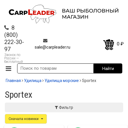
8
(800)
222-30-
0
₽
sale@carpleader.ru
97
Звонок по
России —
бесплатный
Главная
Удилища
Удилища морские
Sportex
Sportex
Фильтр
Сначала новинки