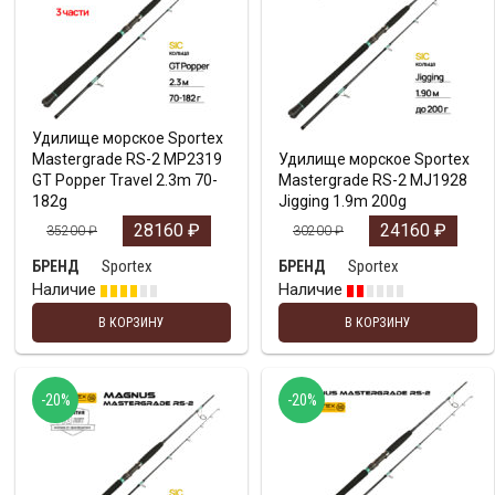
Удилище морское Sportex
Mastergrade RS-2 MP2319
Удилище морское Sportex
GT Popper Travel 2.3m 70-
Mastergrade RS-2 MJ1928
182g
Jigging 1.9m 200g
28160
₽
24160
₽
35200
₽
30200
₽
Sportex
Sportex
БРЕНД
БРЕНД
Наличие
Наличие
В КОРЗИНУ
В КОРЗИНУ
-20%
-20%