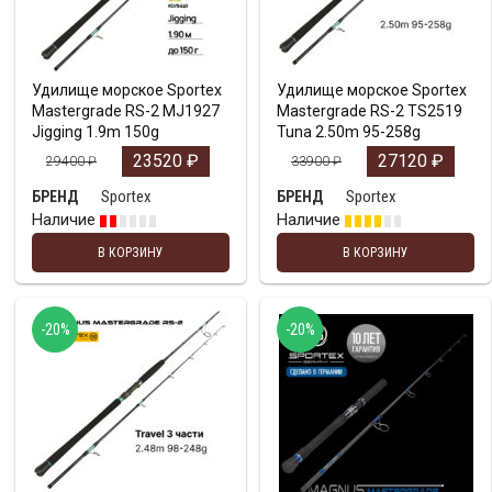
Удилище морское Sportex
Удилище морское Sportex
Mastergrade RS-2 MJ1927
Mastergrade RS-2 TS2519
Jigging 1.9m 150g
Tuna 2.50m 95-258g
23520
₽
27120
₽
29400
₽
33900
₽
Sportex
Sportex
БРЕНД
БРЕНД
Наличие
Наличие
В КОРЗИНУ
В КОРЗИНУ
-20%
-20%