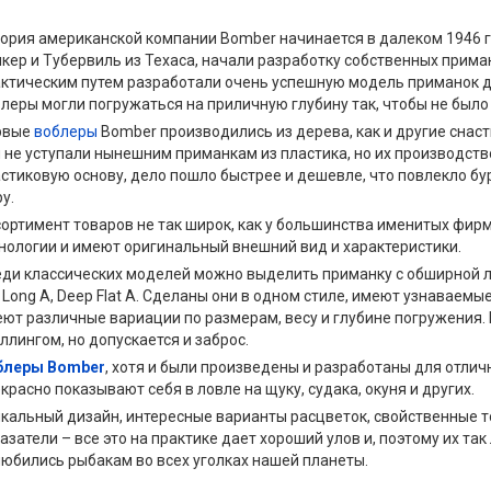
ория американской компании Bomber начинается в далеком 1946 г
кер и Тубервиль из Техаса, начали разработку собственных приман
ктическим путем разработали очень успешную модель приманок д
леры могли погружаться на приличную глубину так, чтобы не было
рвые
воблеры
Bomber производились из дерева, как и другие снаст
 не уступали нынешним приманкам из пластика, но их производст
стиковую основу, дело пошло быстрее и дешевле, что повлекло бу
у.
ортимент товаров не так широк, как у большинства именитых фирм
нологии и имеют оригинальный внешний вид и характеристики.
ди классических моделей можно выделить приманку с обширной лопа
 Long A, Deep Flat A. Сделаны они в одном стиле, имеют узнаваем
ют различные вариации по размерам, весу и глубине погружения.
ллингом, но допускается и заброс.
блеры Bomber
, хотя и были произведены и разработаны для отличн
красно показывают себя в ловле на щуку, судака, окуня и других.
кальный дизайн, интересные варианты расцветок, свойственные 
азатели – все это на практике дает хороший улов и, поэтому их т
юбились рыбакам во всех уголках нашей планеты.