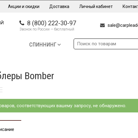
Акции и скидки
Доставка
Личный кабинет
Контак
8 (800) 222-30-97
sale@carpleade
Звонок по России — бесплатный
СПИННИНГ
блеры Bomber
оваров, соответствующих вашему запросу, не обнаружено.
исание