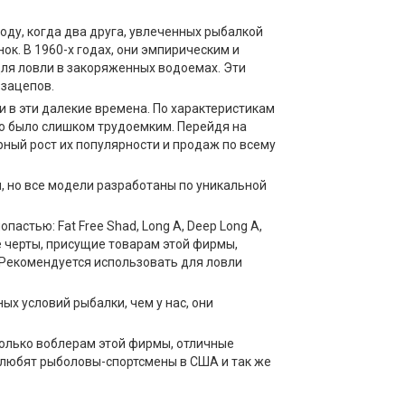
оду, когда два друга, увлеченных рыбалкой
ок. В 1960-х годах, они эмпирическим и
ля ловли в закоряженных водоемах. Эти
 зацепов.
и в эти далекие времена. По характеристикам
во было слишком трудоемким. Перейдя на
рный рост их популярности и продаж по всему
, но все модели разработаны по уникальной
стью: Fat Free Shad, Long A, Deep Long A,
ые черты, присущие товарам этой фирмы,
 Рекомендуется использовать для ловли
ых условий рыбалки, чем у нас, они
только воблерам этой фирмы, отличные
ак любят рыболовы-спортсмены в США и так же