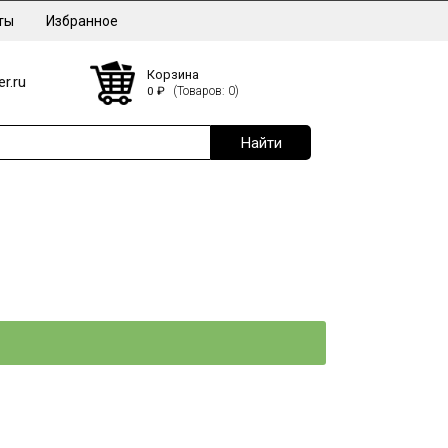
ты
Избранное
Корзина
r.ru
0
₽
(Товаров: 0)