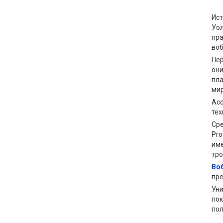
Ист
Уол
пра
воб
Пе
они
пла
мир
Асс
тех
Сре
Pro
име
тро
Во
пре
Уни
пок
пол