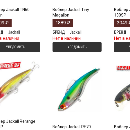
ер Jackall TN60
Воблер Jackall Tiny
Воблер 
on
Magallon
130SP
09
₽
1889
₽
2049
Jackall
Jackall
НД
БРЕНД
БРЕНД
в наличии
Нет в наличии
Нет в н
УВЕДОМИТЬ
УВЕДОМИТЬ
ер Jackall Rerange
SP
Воблер Jackall RE70
Воблер J