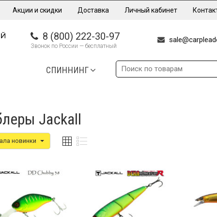
Акции и скидки
Доставка
Личный кабинет
Контак
8 (800) 222-30-97
sale@carpleade
Звонок по России — бесплатный
СПИННИНГ
леры Jackall
ала новинки