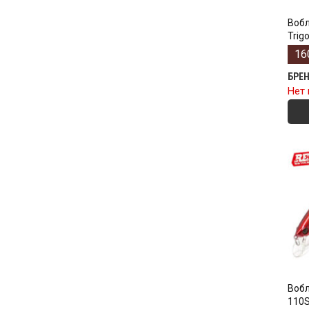
Вобл
Trig
16
БРЕ
Нет 
Вобл
110