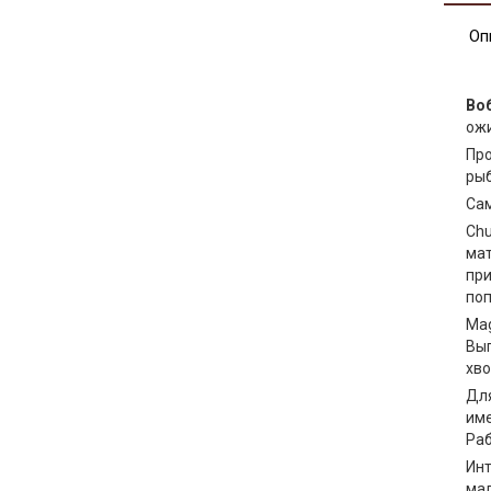
Оп
Воб
ожи
Про
рыб
Сам
Chu
мат
при
поп
Mag
Выг
хво
Для
име
Раб
Инт
мал