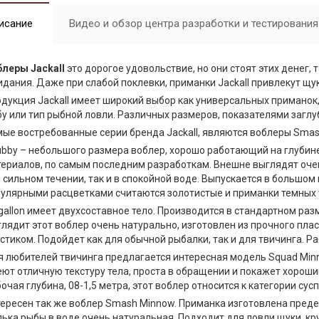
исание
Видео и обзор центра разработки и тестирования 
леры Jackall
это дорогое удовольствие, но они стоят этих денег, 
дания. Даже при слабой поклевки, приманки Jackall привлекут щу
дукция Jackall имеет широкий выбор как универсальных приманок
у или тип рыбной ловли. Различных размеров, показателями загл
ые востребованные серии бренда Jackall, являются воблеры Smash
bby – небольшого размера воблер, хорошо работающий на глубине
ериалов, по самым последним разработкам. Внешне выглядят оче
 сильном течении, так и в спокойной воде. Выпускается в большом
улярными расцветками считаются золотистые и приманки темных 
allon имеет двухсоставное тело. Производится в стандартном разм
лядит этот воблер очень натурально, изготовлен из прочного пл
стиком. Подойдет как для обычной рыбалки, так и для твичинга. Ра
 любителей твичинга предлагается интересная модель Squad Minn
ют отличную текстуру тела, проста в обращении и покажет хороши
очая глубина, 08-1,5 метра, этот воблер относится к категории сус
ересен так же воблер Smash Minnow. Приманка изготовлена пред
ька рыбы в воде очень натуральная. Подходит для ловли щуки, кру