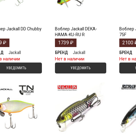
ер Jackall DD Chubby
Воблер Jackall DEKA-
Воблер Ja
HAMA-KU-RU R
75F
9
₽
1739
₽
2100
Jackall
Jackall
НД
БРЕНД
БРЕНД
в наличии
Нет в наличии
Нет в н
УВЕДОМИТЬ
УВЕДОМИТЬ