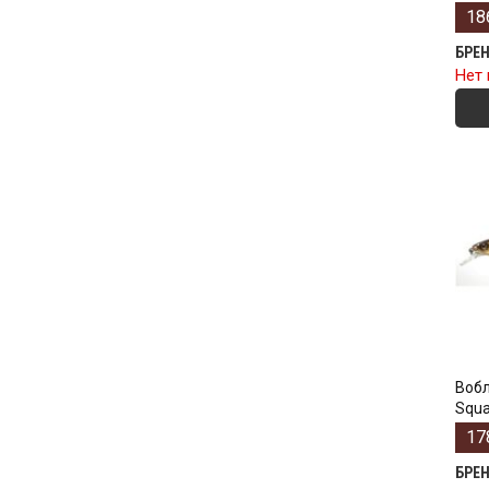
18
БРЕ
Нет 
Вобл
Squa
17
БРЕ