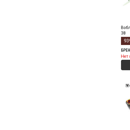
Вобл
38
93
БРЕ
Нет 