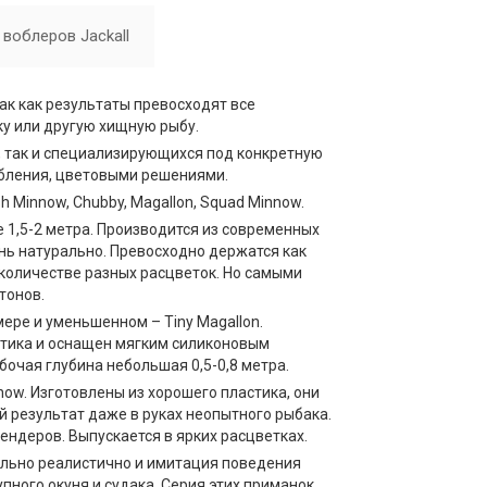
воблеров Jackall
так как результаты превосходят все
ку или другую хищную рыбу.
, так и специализирующихся под конкретную
убления, цветовыми решениями.
 Minnow, Chubby, Magallon, Squad Minnow.
 1,5-2 метра. Производится из современных
нь натурально. Превосходно держатся как
 количестве разных расцветок. Но самыми
тонов.
ере и уменьшенном – Tiny Magallon.
астика и оснащен мягким силиконовым
бочая глубина небольшая 0,5-0,8 метра.
ow. Изготовлены из хорошего пластика, они
й результат даже в руках неопытного рыбака.
пендеров. Выпускается в ярких расцветках.
ельно реалистично и имитация поведения
пного окуня и судака. Серия этих приманок