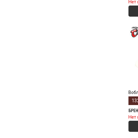
Нет 
Вобл
13
БРЕ
Нет 