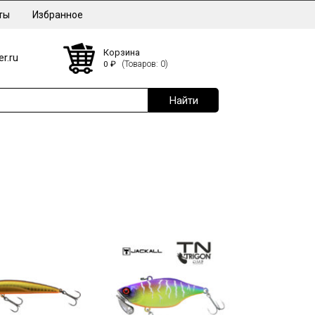
ты
Избранное
Корзина
r.ru
0
₽
(Товаров: 0)