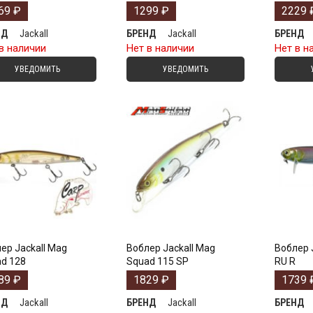
69
₽
1299
₽
2229
Jackall
Jackall
НД
БРЕНД
БРЕНД
в наличии
Нет в наличии
Нет в н
УВЕДОМИТЬ
УВЕДОМИТЬ
ер Jackall Mag
Воблер Jackall Mag
Воблер 
d 128
Squad 115 SP
RU R
89
₽
1829
₽
1739
Jackall
Jackall
НД
БРЕНД
БРЕНД