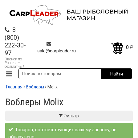
8
(800)
222-30-
0
₽
sale@carpleader.ru
97
Звонок по
России —
бесплатный
Главная
Воблеры
Molix
Воблеры Molix
Фильтр
Товаров, соответствующих вашему запросу, не
обнаружено.