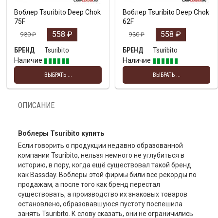
Воблер Tsuribito Deep Chok
Воблер Tsuribito Deep Chok
75F
62F
558
₽
558
₽
930
₽
930
₽
Tsuribito
Tsuribito
БРЕНД
БРЕНД
Наличие
Наличие
ВЫБРАТЬ ...
ВЫБРАТЬ ...
ОПИСАНИЕ
Воблеры Tsuribito купить
Если говорить о продукции недавно образованной
компании Tsuribito, нельзя немного не углубиться в
историю, в пору, когда ещё существовал такой бренд
как Bassday. Воблеры этой фирмы били все рекорды по
продажам, а после того как бренд перестал
существовать, а производство их знаковых товаров
остановлено, образовавшуюся пустоту поспешила
занять Tsuribito. К слову сказать, они не ограничились