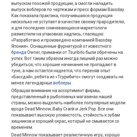
выпуском похожей продукции, а смогли наладить
выпуск воблеров по чертежам и пресс формам Bassday.
Как показала практика, получившаяся продукция
нисколько не уступает в качестве своему прародителю,
а для последних сомневающихся маркетологи
разместили на упаковках надпись, гласящую:
«Разработано и произведено компанией Bassday.
Япония». Оснащенные фурнитурой от известного
бренда
Owner, приманки от Tsuribito были обречены на
успех. Вот таким образом иногда лишний раз можно
убедиться, что хорошие начинания не пропадают в
туне, а нам остается надеется, что переняв опыт
«Бассдэй», ребята из «Тсурибито» смогут создавать не
менее легендарные
воблеры
.
Обращая внимание на ассортимент фирмы,
представленный в рыболовных магазинах нашей
страны, можно выделить наиболее популярные модели
вроде Dead Minnow, Baby Crank и Jerk Pop. Все они
показывают высокую уловистость, стойкость к зубам
хищников и хороший окрас, который не смывается со
временем.
Dead Minnow показывает реалистичную игру, хорошо