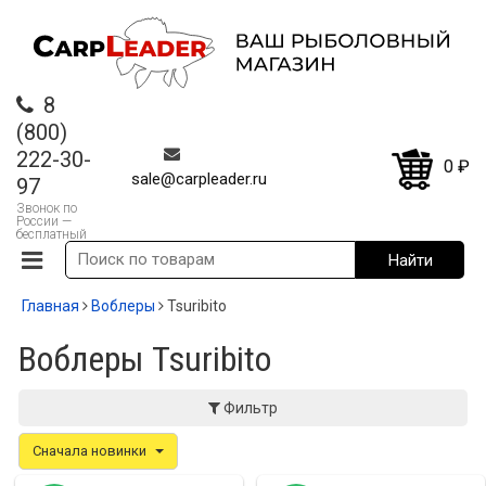
8
(800)
222-30-
0
₽
sale@carpleader.ru
97
Звонок по
России —
бесплатный
Главная
Воблеры
Tsuribito
Воблеры Tsuribito
Фильтр
Сначала новинки