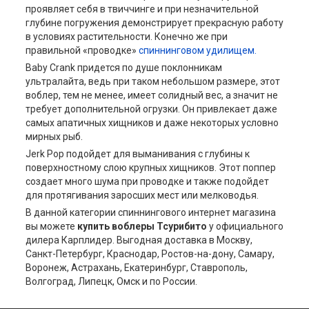
проявляет себя в твиччинге и при незначительной
глубине погружения демонстрирует прекрасную работу
в условиях растительности. Конечно же при
правильной «проводке»
спиннинговом удилищем.
Baby Crank придется по душе поклонникам
ультралайта, ведь при таком небольшом размере, этот
воблер, тем не менее, имеет солидный вес, а значит не
требует дополнительной огрузки. Он привлекает даже
самых апатичных хищников и даже некоторых условно
мирных рыб.
Jerk Pop подойдет для выманивания с глубины к
поверхностному слою крупных хищников. Этот поппер
создает много шума при проводке и также подойдет
для протягивания заросших мест или мелководья.
В данной категории спиннингового интернет магазина
вы можете
купить воблеры Тсурибито
у официального
дилера Карплидер. Выгодная доставка в Москву,
Санкт-Петербург, Краснодар, Ростов-на-дону, Самару,
Воронеж, Астрахань, Екатеринбург, Ставрополь,
Волгоград, Липецк, Омск и по России.