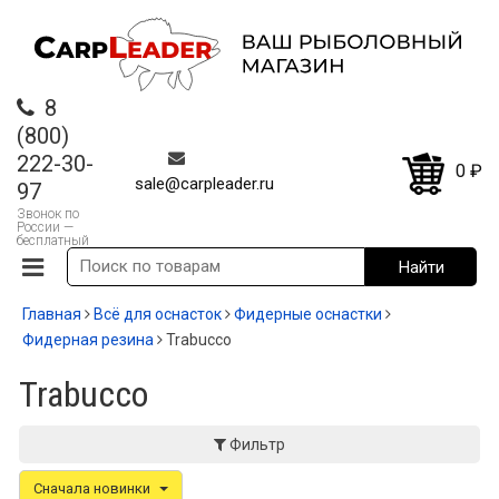
8
(800)
222-30-
0
₽
sale@carpleader.ru
97
Звонок по
России —
бесплатный
Главная
Всё для оснасток
Фидерные оснастки
Фидерная резина
Trabucco
Trabucco
Фильтр
Сначала новинки