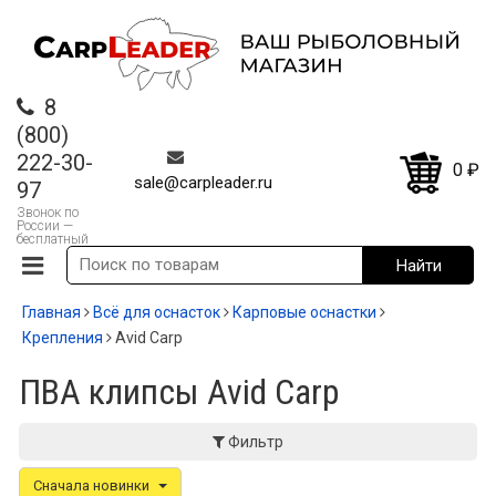
8
(800)
222-30-
0
₽
sale@carpleader.ru
97
Звонок по
России —
бесплатный
Главная
Всё для оснасток
Карповые оснастки
Крепления
Avid Carp
ПВА клипсы Avid Carp
Фильтр
Сначала новинки