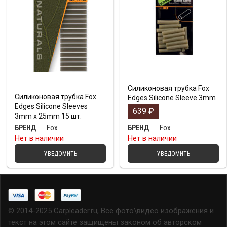
Силиконовая трубка Fox
Силиконовая трубка Fox
Edges Silicone Sleeve 3mm
Edges Silicone Sleeves
639
₽
3mm x 25mm 15 шт.
Fox
Fox
БРЕНД
БРЕНД
Нет в наличии
Нет в наличии
УВЕДОМИТЬ
УВЕДОМИТЬ
© 2014-2025 Carpleader.ru, Все фото\видео изображения и
текст на этом сайте защищены законом об авторском