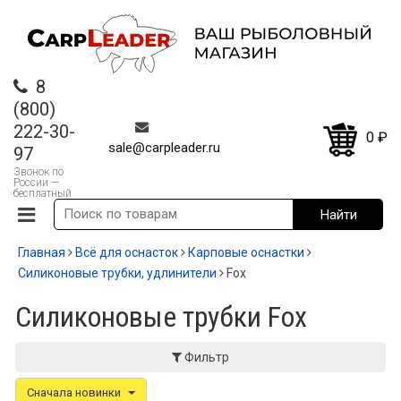
8
(800)
222-30-
0
₽
sale@carpleader.ru
97
Звонок по
России —
бесплатный
Главная
Всё для оснасток
Карповые оснастки
Силиконовые трубки, удлинители
Fox
Силиконовые трубки Fox
Фильтр
Сначала новинки