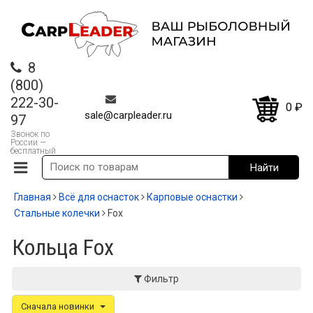
8
(800)
222-30-
0
₽
sale@carpleader.ru
97
Звонок по
России —
бесплатный
Главная
Всё для оснасток
Карповые оснастки
Стальные колечки
Fox
Кольца Fox
Фильтр
Сначала новинки