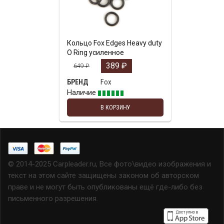
Кольцо Fox Edges Heavy duty
O Ring усиленное
389
₽
649
₽
Fox
БРЕНД
Наличие
В КОРЗИНУ
© 2014-2025 Carpleader.ru, Все фото\видео изображения и
текст на этом сайте защищены законом об авторском
праве и не могут быть опубликованы ещё где-либо без
письменного разрешения.