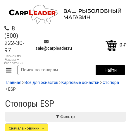
8
(800)
222-30-
0
₽
sale@carpleader.ru
97
Звонок по
России —
бесплатный
Главная
Всё для оснасток
Карповые оснастки
Стопора
ESP
Стопоры ESP
Фильтр
Сначала новинки