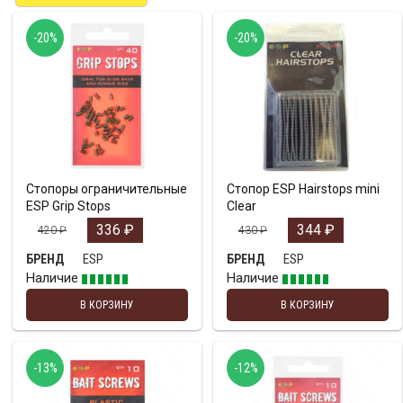
-20%
-20%
Стопоры ограничительные
Стопор ESP Hairstops mini
ESP Grip Stops
Clear
336
₽
344
₽
420
₽
430
₽
ESP
ESP
БРЕНД
БРЕНД
Наличие
Наличие
В КОРЗИНУ
В КОРЗИНУ
-13%
-12%