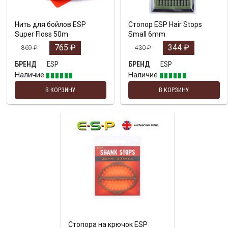
Нить для бойлов ESP
Стопор ESP Hair Stops
Super Floss 50m
Small 6mm
765
₽
344
₽
869
₽
430
₽
ESP
ESP
БРЕНД
БРЕНД
Наличие
Наличие
В КОРЗИНУ
В КОРЗИНУ
Стопора на крючок ESP