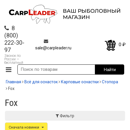
8
(800)
222-30-
0
₽
sale@carpleader.ru
97
Звонок по
России —
бесплатный
Главная
Всё для оснасток
Карповые оснастки
Стопора
Fox
Fox
Фильтр
Сначала новинки