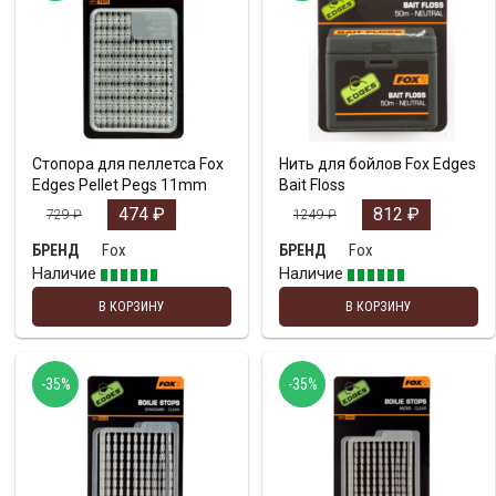
Стопора для пеллетса Fox
Нить для бойлов Fox Edges
Edges Pellet Pegs 11mm
Bait Floss
474
₽
812
₽
729
₽
1249
₽
Fox
Fox
БРЕНД
БРЕНД
Наличие
Наличие
В КОРЗИНУ
В КОРЗИНУ
-35%
-35%