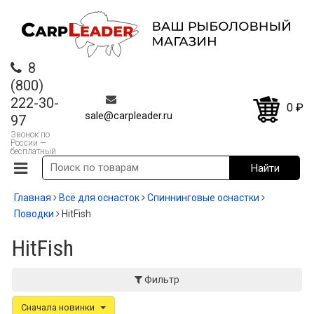
8
(800)
222-30-
0
₽
sale@carpleader.ru
97
Звонок по
России —
бесплатный
Главная
Всё для оснасток
Спиннинговые оснастки
Поводки
HitFish
HitFish
Фильтр
Сначала новинки