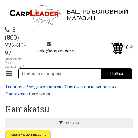
8
(800)
222-30-
0
₽
sale@carpleader.ru
97
Звонок по
России —
бесплатный
Главная
Всё для оснасток
Спиннинговые оснастки
Застежки
Gamakatsu
Gamakatsu
Фильтр
Сначала новинки