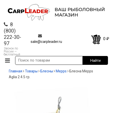
8
(800)
222-30-
0
₽
sale@carpleader.ru
97
Звонок по
России —
бесплатный
Главная
Товары
Блесны
Mepps
Блесна Mepps
Aglia 2 4.5 гр.