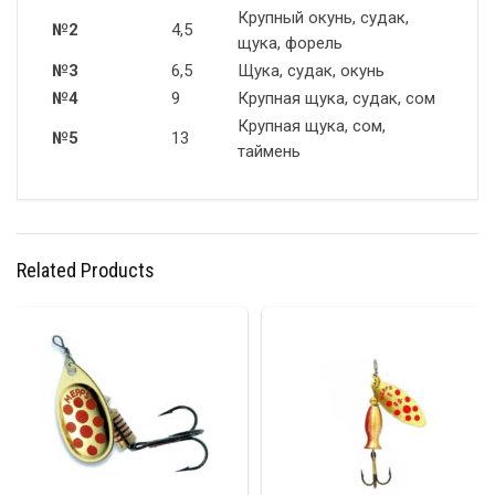
Крупный окунь, судак,
№2
4,5
щука, форель
№3
6,5
Щука, судак, окунь
№4
9
Крупная щука, судак, сом
Крупная щука, сом,
№5
13
таймень
Related Products