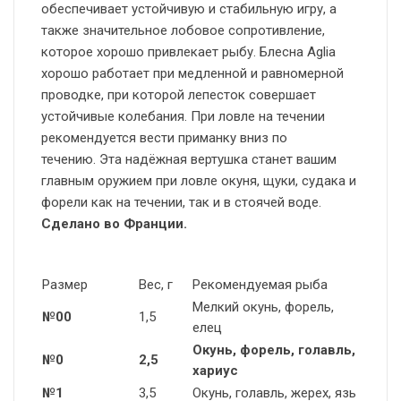
обеспечивает устойчивую и стабильную игру, а
также значительное лобовое сопротивление,
которое хорошо привлекает рыбу. Блесна Aglia
хорошо работает при медленной и равномерной
проводке, при которой лепесток совершает
устойчивые колебания. При ловле на течении
рекомендуется вести приманку вниз по
течению. Эта надёжная вертушка станет вашим
главным оружием при ловле окуня, щуки, судака и
форели как на течении, так и в стоячей воде.
Сделано во Франции.
Размер
Вес, г
Рекомендуемая рыба
Мелкий окунь, форель,
№00
1,5
елец
Окунь, форель, голавль,
№0
2,5
хариус
№1
3,5
Окунь, голавль, жерех, язь