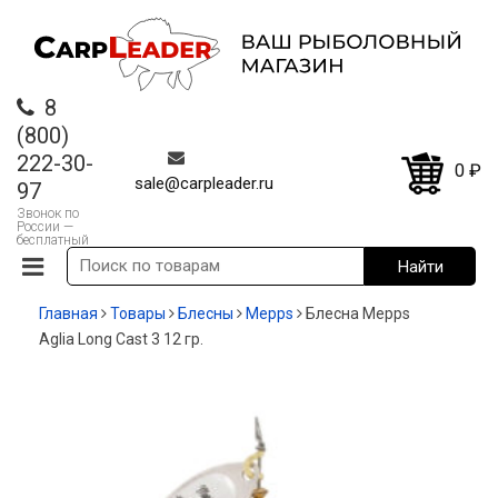
8
(800)
222-30-
0
₽
sale@carpleader.ru
97
Звонок по
России —
бесплатный
Главная
Товары
Блесны
Mepps
Блесна Mepps
Aglia Long Cast 3 12 гр.