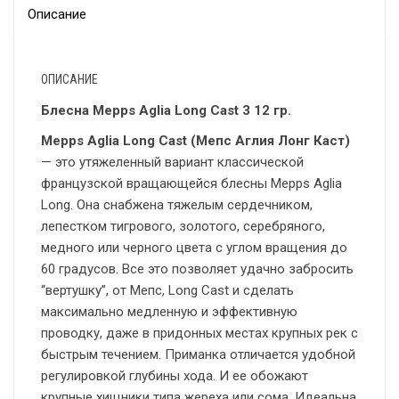
Описание
ОПИСАНИЕ
Блесна Mepps Aglia Long Cast 3 12 гр.
Mepps Aglia Long Сast (Мепс Аглия Лонг Каст)
— это утяжеленный вариант классической
французской вращающейся блесны Mepps Aglia
Long. Она снабжена тяжелым сердечником,
лепестком тигрового, золотого, серебряного,
медного или черного цвета с углом вращения до
60 градусов. Все это позволяет удачно забросить
“вертушку”, от Мепс, Long Сast и сделать
максимально медленную и эффективную
проводку, даже в придонных местах крупных рек с
быстрым течением. Приманка отличается удобной
регулировкой глубины хода. И ее обожают
крупные хищники типа жереха или сома. Идеальна