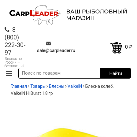
8
(800)
222-30-
0
₽
sale@carpleader.ru
97
Звонок по
России —
бесплатный
Главная
Товары
Блесны
ValkeIN
Блесна колеб.
ValkeIN Hi Burst 1.8 гр