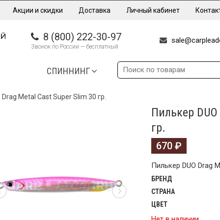
Акции и скидки
Доставка
Личный кабинет
Контак
8 (800) 222-30-97
sale@carpleade
Звонок по России — бесплатный
СПИННИНГ
Drag Metal Cast Super Slim 30 гр.
Пилькер DUO D
гр.
670
₽
Пилькер DUO Drag Met
БРЕНД
СТРАНА
ЦВЕТ
Нет в наличии