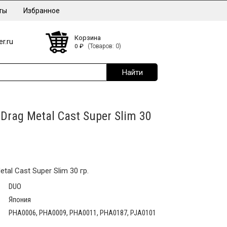
ты
Избранное
Корзина
r.ru
0
₽
(Товаров: 0)
rag Metal Cast Super Slim 30
al Cast Super Slim 30 гр.
DUO
Япония
PHA0006, PHA0009, PHA0011, PHA0187, PJA0101