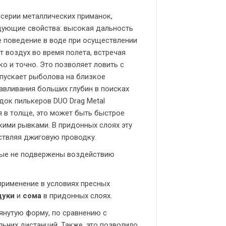
 серии металлических приманок,
дующие свойства: высокая дальность
е поведение в воде при осуществлении
 воздух во время полета, встречая
о и точно. Это позволяет ловить с
дпускает рыболова на близкое
авливания больших глубин в поисках
док пилькеров DUO Drag Metal
я в толще, это может быть быстрое
кими рывками. В придонных слоях эту
ствляя джиговую проводку.
рые не подвержены воздействию
применение в условиях пресных
уки
и
сома
в придонных слоях.
янутую форму, по сравнению с
льних дистанций. Также, это позволило