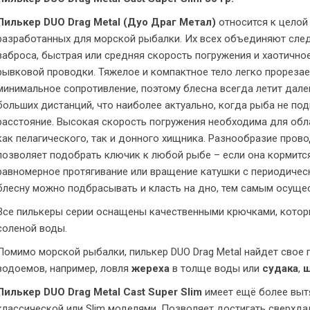
Пилькер DUO Drag Metal (Дуо Драг Метал)
относится к целой
разработанных для морской рыбалки. Их всех объединяют сле
заброса, быстрая или средняя скорость погружения и хаотично
рывковой проводки. Тяжелое и компактное тело легко прорезает
минимальное сопротивление, поэтому блесна всегда летит далек
больших дистанций, что наиболее актуально, когда рыба не по
расстояние. Высокая скорость погружения необходима для обл
как пелагического, так и донного хищника. Разнообразие прово
позволяет подобрать ключик к любой рыбе – если она кормитс
равномерное протягивание или вращение катушки с периодичес
блесну можно подбрасывать и класть на дно, тем самым осуще
Все пилькеры серии оснащены качественными крючками, кото
соленой воды.
Помимо морской рыбалки, пилькер DUO Drag Metal найдет свое 
водоемов, например, ловля
жереха
в толще воды или
судака
,
щ
Пилькер DUO Drag Metal Cast Super Slim
имеет ещё более выт
классической или Slim моделями. Позволяет достигать сверхда