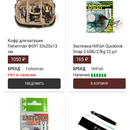
Кофр для катушек
Fisherman Ф091 33х20х13
Застежка HitFish Quicklock
см.
Snap 2 60lb/27kg 12 шт
1050
₽
165
₽
Fisherman
HitFish
БРЕНД
БРЕНД
Нет в наличии
Наличие
УВЕДОМИТЬ
В КОРЗИНУ