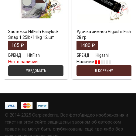
Застежка HitFish Easylock
Удочка зимняя Higashi IFish
Snap 1 25lb/11kg 12 шт
28 гр.
165
₽
1480
₽
HitFish
Higashi
БРЕНД
БРЕНД
Нет в наличии
Наличие
УВЕДОМИТЬ
В КОРЗИНУ
© 2014-2025 Carpleader.ru, Все фото\видео изображения и
текст на этом сайте защищены законом об авторском
праве и не могут быть опубликованы ещё где-либо без