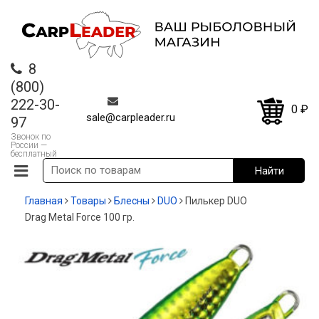
8
(800)
222-30-
0
₽
sale@carpleader.ru
97
Звонок по
России —
бесплатный
Главная
Товары
Блесны
DUO
Пилькер DUO
Drag Metal Force 100 гр.