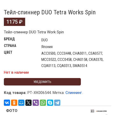
Тейл-спиннер DUO Tetra Works Spin
1175
₽
Тейл-спиннер DUO Tetra Work Spin
БРЕНД
DUO
СТРАНА
Япония
ЦВЕТ
ACC0500, CCC0448, CHA0011, CSA0577,
MCC0522, CCC0458, CHA0158, CKA0370,
CQA0113, CQA0313, SMA0514
Нет в наличии
УВЕДОМИТЬ
Код товара:
РТ-ХК006544
.
Метка:
Спиннинг
.