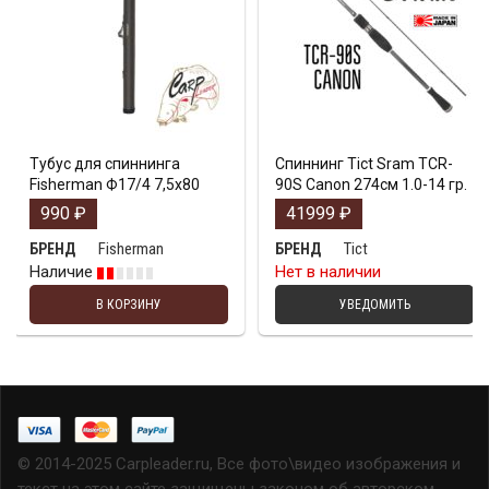
Тубус для спиннинга
Спиннинг Tict Sram TCR-
Fisherman Ф17/4 7,5х80
90S Canon 274см 1.0-14 гр.
990
₽
41999
₽
Fisherman
Tict
БРЕНД
БРЕНД
Наличие
Нет в наличии
В КОРЗИНУ
УВЕДОМИТЬ
© 2014-2025 Carpleader.ru, Все фото\видео изображения и