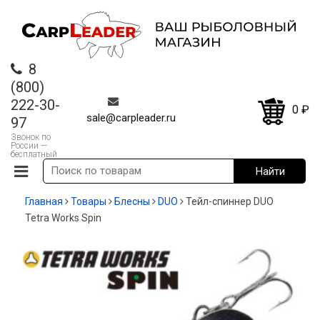
8
(800)
222-30-
0
₽
sale@carpleader.ru
97
Звонок по
России —
бесплатный
Главная
Товары
Блесны
DUO
Тейл-спиннер DUO
Tetra Works Spin