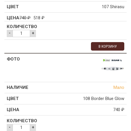
107 Shirasu
740
₽
518
₽
-
+
В КОРЗИНУ
Мало
108 Border Blue Glow
740
₽
-
+