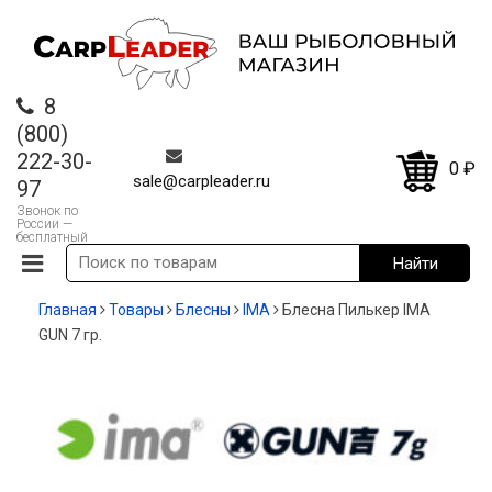
8
(800)
222-30-
0
₽
sale@carpleader.ru
97
Звонок по
России —
бесплатный
Главная
Товары
Блесны
IMA
Блесна Пилькер IMA
GUN 7 гр.
-30%