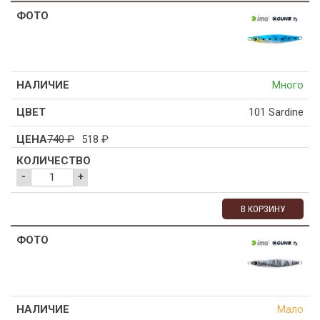
Много
101 Sardine
740
₽
518
₽
-
+
В КОРЗИНУ
Мало