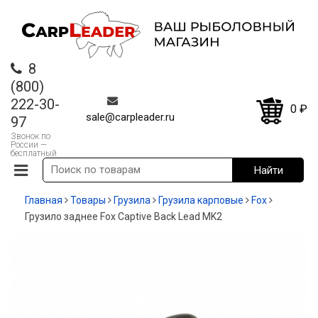
8
(800)
222-30-
0
₽
sale@carpleader.ru
97
Звонок по
России —
бесплатный
Главная
Товары
Грузила
Грузила карповые
Fox
Грузило заднее Fox Captive Back Lead MK2