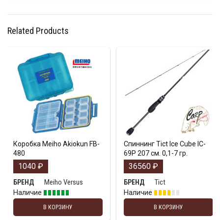
Related Products
Коробка Meiho Akiokun FB-
Спиннинг Tict Ice Cube IC-
480
69P 207 см. 0,1-7 гр.
1040
₽
36560
₽
Meiho Versus
Tict
БРЕНД
БРЕНД
Наличие
Наличие
В КОРЗИНУ
В КОРЗИНУ