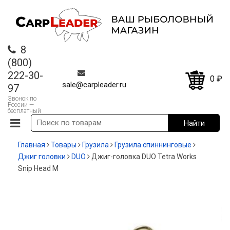
8
(800)
222-30-
0
₽
sale@carpleader.ru
97
Звонок по
России —
бесплатный
Главная
Товары
Грузила
Грузила спиннинговые
Джиг головки
DUO
Джиг-головка DUO Tetra Works
Snip Head M