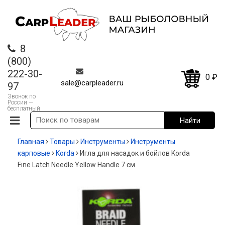
8
(800)
222-30-
0
₽
sale@carpleader.ru
97
Звонок по
России —
бесплатный
Главная
Товары
Инструменты
Инструменты
карповые
Korda
Игла для насадок и бойлов Korda
Fine Latch Needle Yellow Handle 7 см.