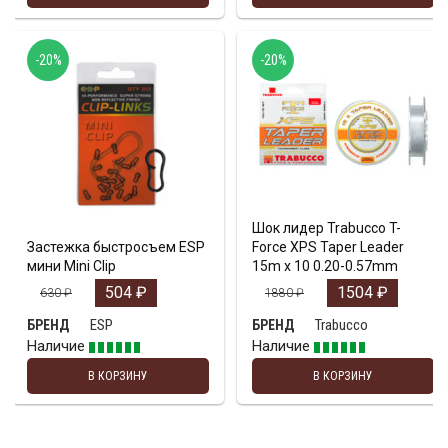
-20%
-20%
Шок лидер Trabucco T-
Застежка быстросъем ESP
Force XPS Taper Leader
мини Mini Clip
15m x 10 0.20-0.57mm
504
₽
1504
₽
630
₽
1880
₽
ESP
Trabucco
БРЕНД
БРЕНД
Наличие
Наличие
В КОРЗИНУ
В КОРЗИНУ