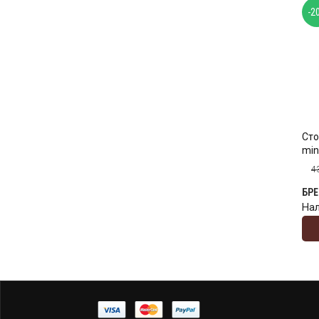
-2
Сто
min
4
БР
На