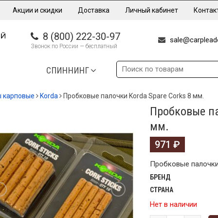
Акции и скидки
Доставка
Личный кабинет
Контак
8 (800) 222-30-97
sale@carpleade
Звонок по России — бесплатный
СПИННИНГ
ы карповые
Korda
Пробковые палочки Korda Spare Corks 8 мм.
Пробковые па
мм.
971
₽
Пробковые палочки
БРЕНД
СТРАНА
Нет в наличии