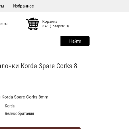
ты
Избранное
Корзина
r.ru
0
₽
(Товаров: 0)
лочки Korda Spare Corks 8
 Korda Spare Corks 8mm
Korda
Великобритания