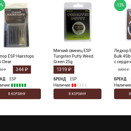
0%
-13%
Мягкий свинец ESP
Ледкор 
пор ESP Hairstops
Tungsten Putty Weed
Bulk 45l
i Clear
Green 25g
с серде
344
₽
1319
₽
30
₽
3390
₽
ESP
ESP
ЕНД
БРЕНД
БРЕНД
личие
Наличие
Наличи
В КОРЗИНУ
В КОРЗИНУ