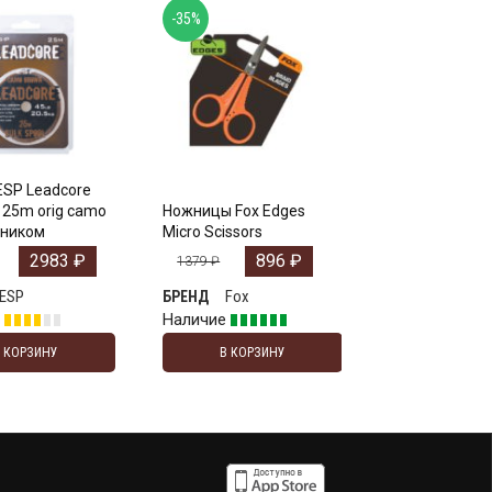
-35%
ESP Leadcore
b 25m orig camo
Ножницы Fox Edges
чником
Micro Scissors
2983
₽
896
₽
1379
₽
ESP
Fox
БРЕНД
е
Наличие
В КОРЗИНУ
В КОРЗИНУ