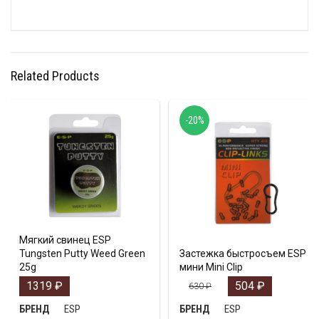
Related Products
-20%
Мягкий свинец ESP
Tungsten Putty Weed Green
Застежка быстросъем ESP
25g
мини Mini Clip
1319
₽
504
₽
630
₽
ESP
ESP
БРЕНД
БРЕНД