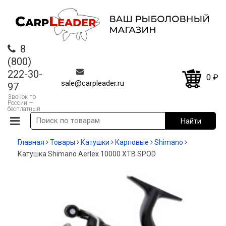
8
(800)
222-30-
0
₽
sale@carpleader.ru
97
Звонок по
России —
бесплатный
Главная
Товары
Катушки
Карповые
Shimano
Катушка Shimano Aerlex 10000 XTB SPOD