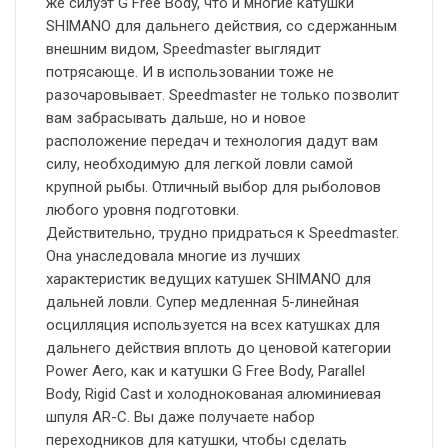
же силуэт G Free Body, что и многие катушки
SHIMANO для дальнего действия, со сдержанным
внешним видом, Speedmaster выглядит
потрясающе. И в использовании тоже не
разочаровывает. Speedmaster не только позволит
вам забрасывать дальше, но и новое
расположение передач и технология дадут вам
силу, необходимую для легкой ловли самой
крупной рыбы. Отличный выбор для рыболовов
любого уровня подготовки.
Действительно, трудно придраться к Speedmaster.
Она унаследовала многие из лучших
характеристик ведущих катушек SHIMANO для
дальней ловли. Супер медленная 5-линейная
осцилляция используется на всех катушках для
дальнего действия вплоть до ценовой категории
Power Aero, как и катушки G Free Body, Parallel
Body, Rigid Cast и холоднокованая алюминиевая
шпуля AR-C. Вы даже получаете набор
переходников для катушки, чтобы сделать