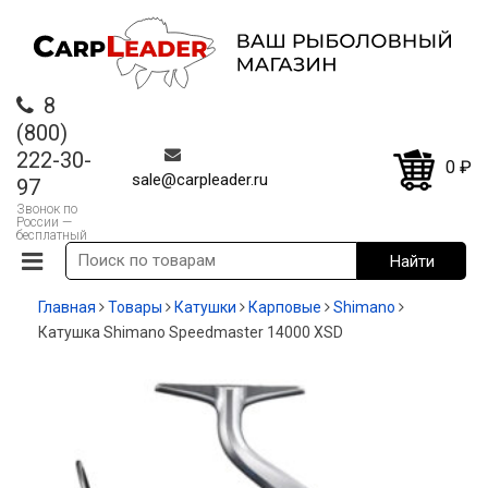
8
(800)
222-30-
0
₽
sale@carpleader.ru
97
Звонок по
России —
бесплатный
Главная
Товары
Катушки
Карповые
Shimano
Катушка Shimano Speedmaster 14000 XSD