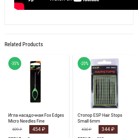
Related Products
-35%
-20%
Игла насадочная Fox Edges
Стопор ESP Hair Stops
Micro Needles Fine
Small 6mm
454
₽
344
₽
699
₽
430
₽