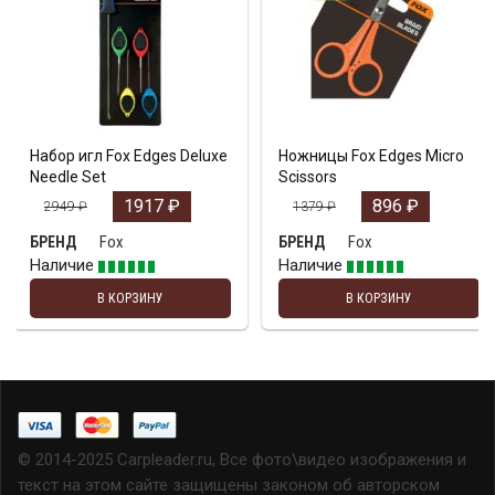
Набор игл Fox Edges Deluxe
Ножницы Fox Edges Micro
Needle Set
Scissors
1917
₽
896
₽
2949
₽
1379
₽
Fox
Fox
БРЕНД
БРЕНД
Наличие
Наличие
В КОРЗИНУ
В КОРЗИНУ
© 2014-2025 Carpleader.ru, Все фото\видео изображения и
текст на этом сайте защищены законом об авторском