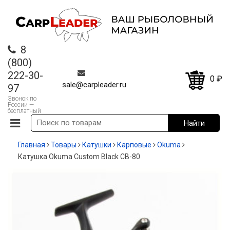
8
(800)
222-30-
0
₽
sale@carpleader.ru
97
Звонок по
России —
бесплатный
Главная
Товары
Катушки
Карповые
Okuma
Катушка Okuma Custom Black CB-80
-13%