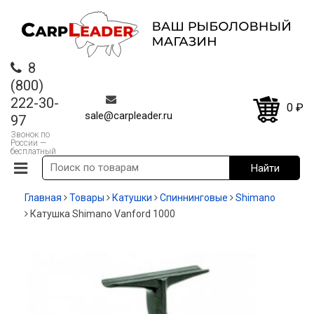
8
(800)
222-30-
0
₽
sale@carpleader.ru
97
Звонок по
России —
бесплатный
Главная
Товары
Катушки
Спиннинговые
Shimano
Катушка Shimano Vanford 1000