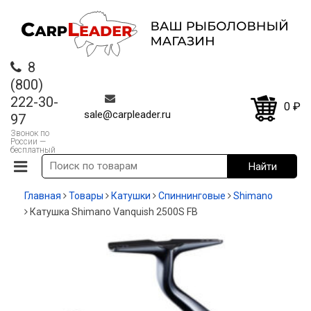
8
(800)
222-30-
0
₽
sale@carpleader.ru
97
Звонок по
России —
бесплатный
Главная
Товары
Катушки
Спиннинговые
Shimano
Катушка Shimano Vanquish 2500S FB