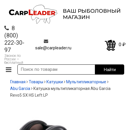
8
(800)
222-30-
0
₽
sale@carpleader.ru
97
Звонок по
России —
бесплатный
Главная
Товары
Катушки
Мультипликаторные
Abu Garcia
Катушка мультипликаторная Abu Garcia
Revo5 SX HS Left LP