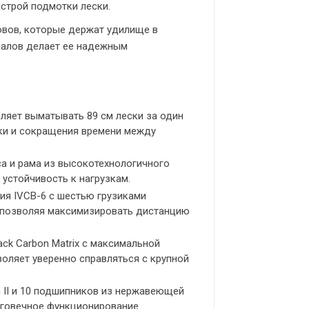
строй подмотки лески.
вов, которые держат удилище в
риалов делает ее надежным
ляет выматывать 89 см лески за один
дки и сокращения времени между
а и рама из высокотехнологичного
 устойчивость к нагрузкам.
ия IVCB-6 с шестью грузиками
 позволяя максимизировать дистанцию
k Carbon Matrix с максимальной
зволяет уверенно справляться с крупной
 II и 10 подшипников из нержавеющей
лговечное функционирование