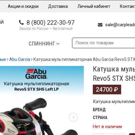
Акции и скидки
Доставка
Личный кабинет
Контак
8 (800) 222-30-97
sale@carpleade
Звонок по России — бесплатный
СПИННИНГ
ные
Abu Garcia
Катушка мультипликаторная Abu Garcia Revo5 STX
Катушка муль
Revo5 STX SHS
24700
₽
Катушка мультиплик
БРЕНД
СТРАНА
Нет в наличии