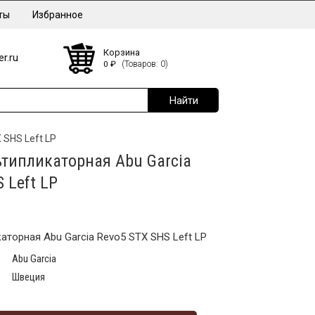
ты
Избранное
Корзина
r.ru
0
₽
(Товаров: 0)
 SHS Left LP
типликаторная Abu Garcia
 Left LP
аторная Abu Garcia Revo5 STX SHS Left LP
Abu Garcia
Швеция