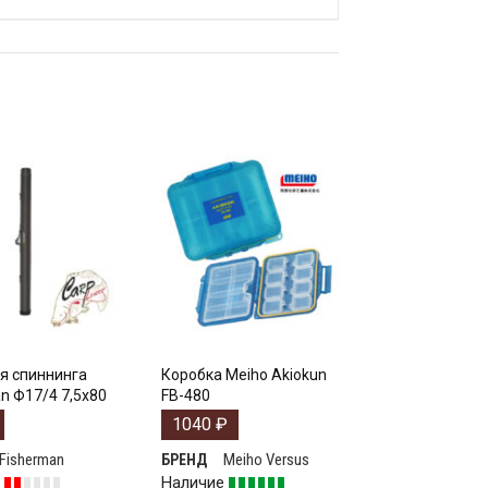
я спиннинга
Коробка Meiho Akiokun
n Ф17/4 7,5х80
FB-480
1040
₽
Fisherman
Meiho Versus
БРЕНД
е
Наличие