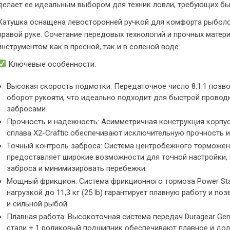
делает ее идеальным выбором для техник ловли, требующих бы
Катушка оснащена левосторонней ручкой для комфорта рыболо
правой руке. Сочетание передовых технологий и прочных мате
инструментом как в пресной, так и в соленой воде.
Ключевые особенности:
Высокая скорость подмотки: Передаточное число 8.1:1 позво
оборот рукояти, что идеально подходит для быстрой прово
забросами.
Прочность и надежность: Асимметричная конструкция корпус
сплава X2-Cräftic обеспечивают исключительную прочность и
Точный контроль заброса: Система центробежного торможен
предоставляет широкие возможности для точной настройки,
заброса и минимизировать перебежки.
Мощный фрикцион: Система фрикционного тормоза Power Stac
нагрузкой до 11,3 кг (25 lb) гарантирует плавную работу и по
и сильной рыбой.
Плавная работа: Высокоточная система передач Duragear Gen
стали + 1 роликовый подшипник обеспечивают плавное и до