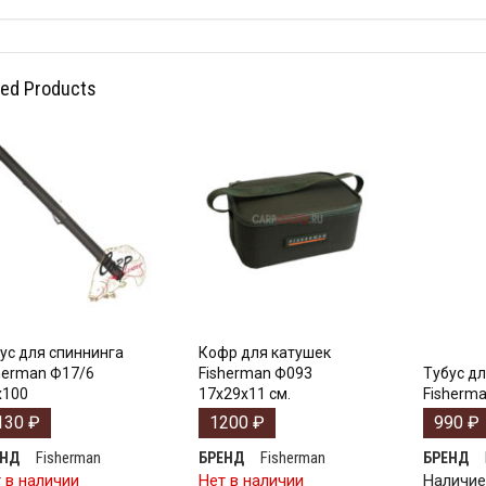
ted Products
ус для спиннинга
Кофр для катушек
herman Ф17/6
Fisherman Ф093
Тубус дл
х100
17х29х11 см.
Fisherma
130
₽
1200
₽
990
₽
Fisherman
Fisherman
ЕНД
БРЕНД
БРЕНД
 в наличии
Нет в наличии
Наличи