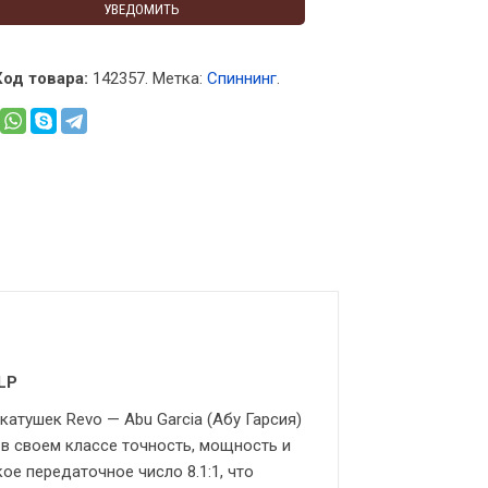
УВЕДОМИТЬ
Код товара:
142357
.
Метка:
Спиннинг
.
LP
атушек Revo — Abu Garcia (Абу Гарсия)
 в своем классе точность, мощность и
ое передаточное число 8.1:1, что