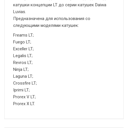
катушки концепции LT до серии катушек Daiwa
Luvias.
Предназначена для использования со
следующими моделями катушек:
Freams LT;
Fuego LT;
Exceller LT;
Legalis LT;
Revros LT;
Ninja LT;
Laguna LT;
Crossfire LT;
Iprimi LT;
Prorex V LT;
Prorex X LT.