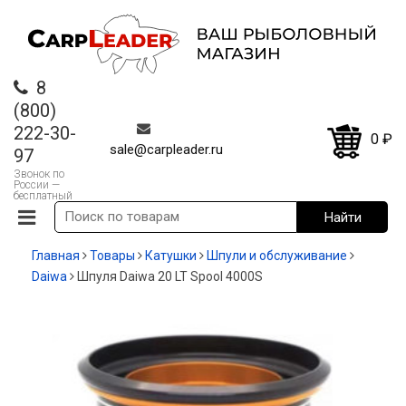
8
(800)
222-30-
0
₽
sale@carpleader.ru
97
Звонок по
России —
бесплатный
Главная
Товары
Катушки
Шпули и обслуживание
Daiwa
Шпуля Daiwa 20 LT Spool 4000S