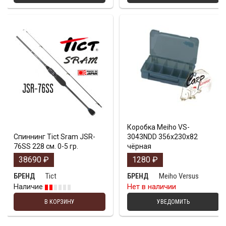
Коробка Meiho VS-
Спиннинг Tict Sram JSR-
3043NDD 356х230х82
76SS 228 см. 0-5 гр.
чёрная
38690
₽
1280
₽
Tict
Meiho Versus
БРЕНД
БРЕНД
Наличие
Нет в наличии
В КОРЗИНУ
УВЕДОМИТЬ