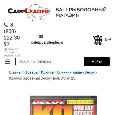
8
(800)
222-30-
0
₽
sale@carpleader.ru
97
Звонок по
России —
бесплатный
Главная
Товары
Крючки
Спиннинговые
Decoy
Крючок офсетный Decoy Hook Worm 25