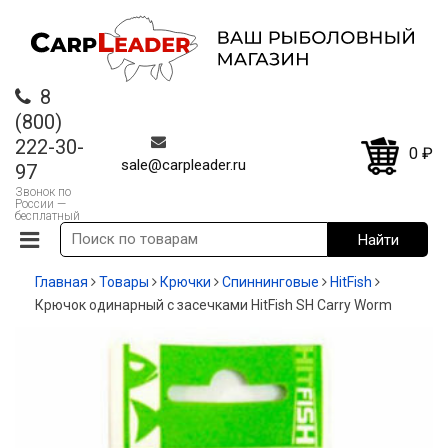
8
(800)
222-30-
0
₽
sale@carpleader.ru
97
Звонок по
России —
бесплатный
Главная
Товары
Крючки
Спиннинговые
HitFish
Крючок одинарный с засечками HitFish SH Carry Worm