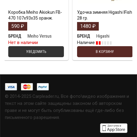
Коробка Meiho Akiokun FB-
Удочка зимняя Higashi IFish
470 107x93x35 оранж.
28 гр.
590
₽
1480
₽
Meiho Versus
Higashi
БРЕНД
БРЕНД
Нет в наличии
Наличие
УВЕДОМИТЬ
В КОРЗИНУ
© 2014-2025 Carpleader.ru, Все фото\видео изображения и
текст на этом сайте защищены законом об авторском
праве и не могут быть опубликованы ещё где-либо без
письменного разрешения.