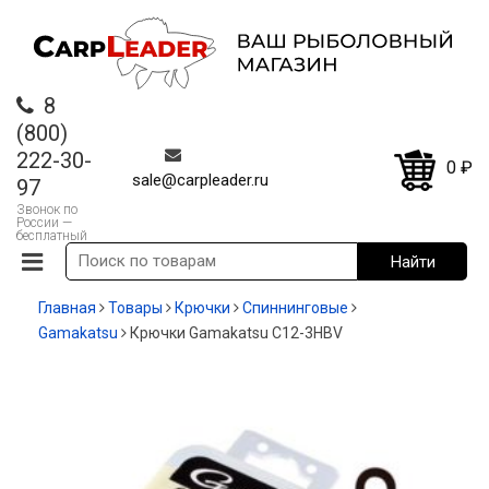
8
(800)
222-30-
0
₽
sale@carpleader.ru
97
Звонок по
России —
бесплатный
Главная
Товары
Крючки
Спиннинговые
Gamakatsu
Крючки Gamakatsu C12-3HBV