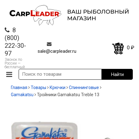
8
(800)
222-30-
0
₽
sale@carpleader.ru
97
Звонок по
России —
бесплатный
Главная
Товары
Крючки
Спиннинговые
Gamakatsu
Тройники Gamakatsu Treble 13