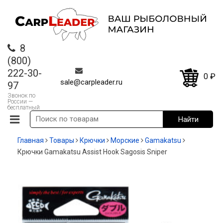
8
(800)
222-30-
0
₽
sale@carpleader.ru
97
Звонок по
России —
бесплатный
Главная
Товары
Крючки
Морские
Gamakatsu
Крючки Gamakatsu Assist Hook Sagosis Sniper