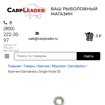
8
(800)
222-30-
0
₽
sale@carpleader.ru
97
Звонок по
России —
бесплатный
Главная
Товары
Крючки
Морские
Gamakatsu
Крючки Gamakatsu Single Hook 56