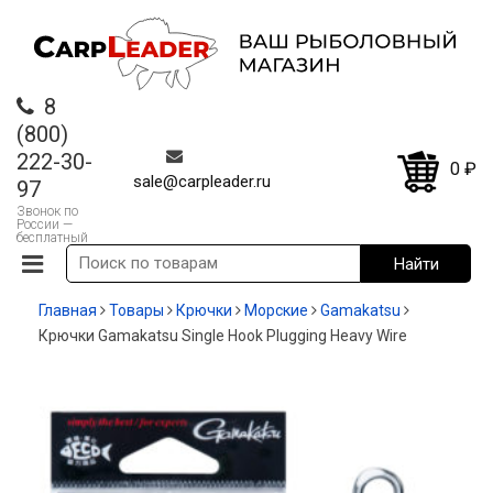
8
(800)
222-30-
0
₽
sale@carpleader.ru
97
Звонок по
России —
бесплатный
Главная
Товары
Крючки
Морские
Gamakatsu
Крючки Gamakatsu Single Hook Plugging Heavy Wire