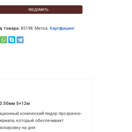
УВЕДОМИТЬ
д товара:
85198
.
Метка:
Карпфишинг
.
-0.50мм 5×12м
иционный конический лидер прозрачно-
териала, который обеспечивает
аскировку на дне.