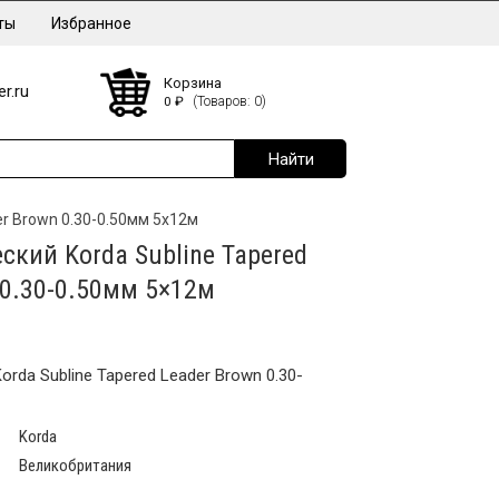
ты
Избранное
Корзина
r.ru
0
₽
(Товаров: 0)
er Brown 0.30-0.50мм 5x12м
ский Korda Subline Tapered
 0.30-0.50мм 5×12м
rda Subline Tapered Leader Brown 0.30-
Korda
Великобритания