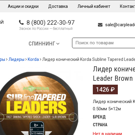
Акции и скидки
Доставка
Личный кабинет
Контак
8 (800) 222-30-97
sale@carpleade
Звонок по России — бесплатный
СПИННИНГ
еры
Лидеры
Korda
Лидер конический Korda Subline Tapered Lead
Лидер кониче
Leader Brown
1426
₽
Лидер конический Ko
0.50мм 5×12м
БРЕНД
СТРАНА
Нет в наличии