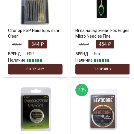
Стопор ESP Hairstops mini
Игла насадочная Fox Edges
Clear
Micro Needles Fine
344
₽
454
₽
430
₽
699
₽
ESP
Fox
БРЕНД
БРЕНД
Наличие
Наличие
В КОРЗИНУ
В КОРЗИНУ
-13%