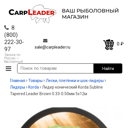
8
(800)
222-30-
0
₽
sale@carpleader.ru
97
Звонок по
России —
бесплатный
Главная
Товары
Лески, плетёнки и шок-лидеры
Лидеры
Korda
Лидер конический Korda Subline
Tapered Leader Brown 0.33-0.50мм 5x12м