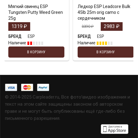
Мягкий свинец ESP
Ледкор ESP Leadcore Bulk
Tungsten Putty Weed Green
45lb 25m orig camo с
25g
сердечником
1319
₽
2983
₽
3390
₽
ESP
ESP
БРЕНД
БРЕНД
Наличие
Наличие
В КОРЗИНУ
В КОРЗИНУ
© 2014-2025 Carpleader.ru, Все фото\видео изображения и
текст на этом сайте защищены законом об авторском
праве и не могут быть опубликованы ещё где-либо без
письменного разрешения.