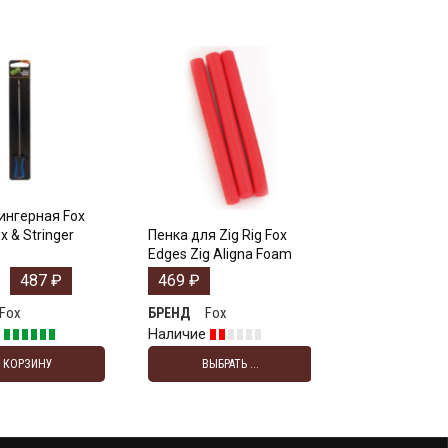
ингерная Fox
x & Stringer
Пенка для Zig Rig Fox
Edges Zig Aligna Foam
487
₽
469
₽
Fox
Fox
БРЕНД
е
Наличие
В КОРЗИНУ
ВЫБРАТЬ ...