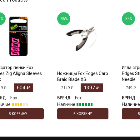
5%
-35%
-35%
сатор пенки Fox
Игла стр
es Zig Aligna Sleeves
Ножницы Fox Edges Carp
Edges Sti
k
Braid Blade XS
Needle
604
₽
1397
₽
29
₽
2149
₽
749
₽
Fox
Fox
ЕНД
БРЕНД
БРЕНД
личие
Наличие
Наличи
В КОРЗИНУ
В КОРЗИНУ