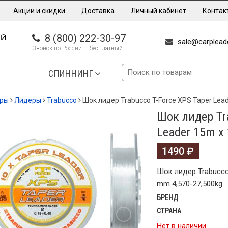
Акции и скидки
Доставка
Личный кабинет
Контак
8 (800) 222-30-97
sale@carpleade
Звонок по России — бесплатный
СПИННИНГ
еры
Лидеры
Trabucco
Шок лидер Trabucco T-Force XPS Taper Lea
Шок лидер Tra
Leader 15m x
1490
₽
Шок лидер Trabucco 
mm 4,570-27,500kg
БРЕНД
СТРАНА
Нет в наличии