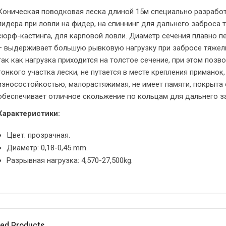
Коническая поводковая леска длиной 15м специально разработ
лидера при ловли на фидер, на спиннинг для дальнего заброса 
сюрф-кастинга, для карповой ловли. Диаметр сечения плавно пе
– выдерживает большую рывковую нагрузку при забросе тяжел
так как нагрузка приходится на толстое сечение, при этом позв
тонкого участка лески, не путается в месте крепления приманок
износостойкостью, малорастяжимая, не имеет памяти, покрыта
обеспечивает отличное скольжение по кольцам для дальнего з
Характеристики:
Цвет: прозрачная.
Диаметр: 0,18-0,45 mm.
Разрывная нагрузка: 4,570-27,500kg.
ted Products