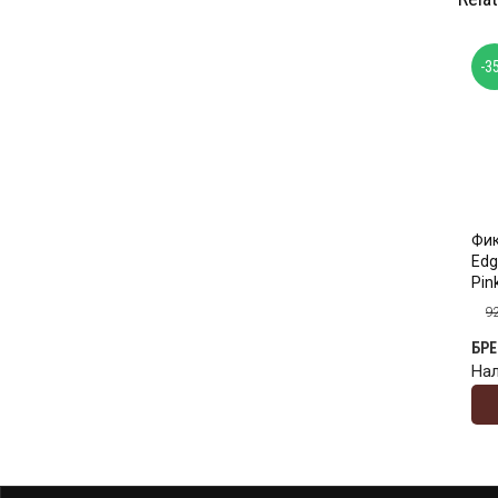
-3
Фик
Edg
Pin
9
БР
На