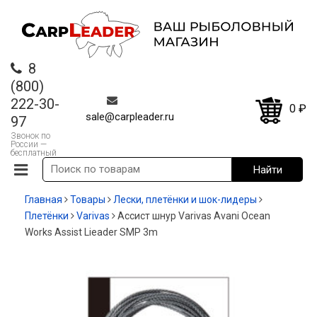
8
(800)
222-30-
0
₽
sale@carpleader.ru
97
Звонок по
России —
бесплатный
Главная
Товары
Лески, плетёнки и шок-лидеры
Плетёнки
Varivas
Ассист шнур Varivas Avani Ocean
Works Assist Lieader SMP 3m