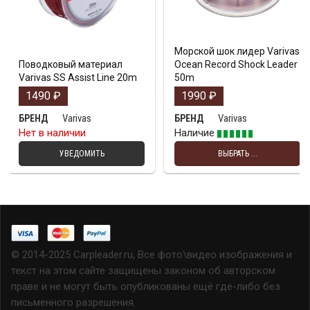
Морской шок лидер Varivas
Поводковый материал
Ocean Record Shock Leader
Varivas SS Assist Line 20m
50m
1490
₽
1990
₽
Varivas
Varivas
БРЕНД
БРЕНД
Нет в наличии
Наличие
УВЕДОМИТЬ
ВЫБРАТЬ ...
© 2014-2025 Carpleader.ru, Все фото\видео изображения и
текст на этом сайте защищены законом об авторском
праве и не могут быть опубликованы ещё где-либо без
письменного разрешения.