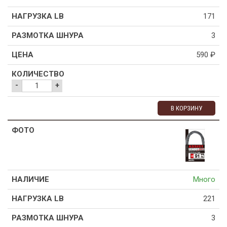
171
3
590
₽
-
+
В КОРЗИНУ
Много
221
3