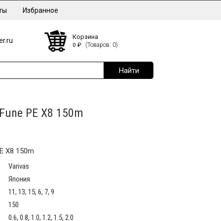
ты
Избранное
Корзина
r.ru
0
₽
(Товаров: 0)
 Fune PE X8 150m
PE X8 150m
Varivas
Япония
11, 13, 15, 6, 7, 9
150
0.6, 0.8, 1.0, 1.2, 1.5, 2.0