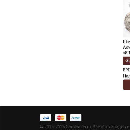
Шну
Adv
x8 
3
БР
На
© 2014-2025 Carpleader.ru, Все фото\видео 