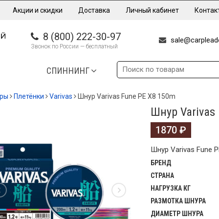
Акции и скидки
Доставка
Личный кабинет
Контак
8 (800) 222-30-97
sale@carpleade
Звонок по России — бесплатный
СПИННИНГ
еры
Плетёнки
Varivas
Шнур Varivas Fune PE X8 150m
Шнур Varivas
1870
₽
Шнур Varivas Fune 
БРЕНД
СТРАНА
НАГРУЗКА КГ
РАЗМОТКА ШНУРА
ДИАМЕТР ШНУРА