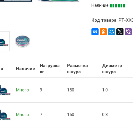
Наличие
Код товара:
РТ-ХК
Нагрузка
Размотка
Диаметр
то
Наличие
кг
шнура
шнура
Много
9
150
1.0
Много
7
150
0.8