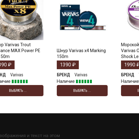
р Varivas Trout
Морской
ance MAX Power PE
Шнур Varivas x4 Marking
Varivas 
150m
150m
Shock L
390
₽
1390
₽
1990
Varivas
Varivas
ЕНД
БРЕНД
БРЕНД
личие
Наличие
Наличи
ВЫБРАТЬ ...
ВЫБРАТЬ ...
изображения и текст на этом