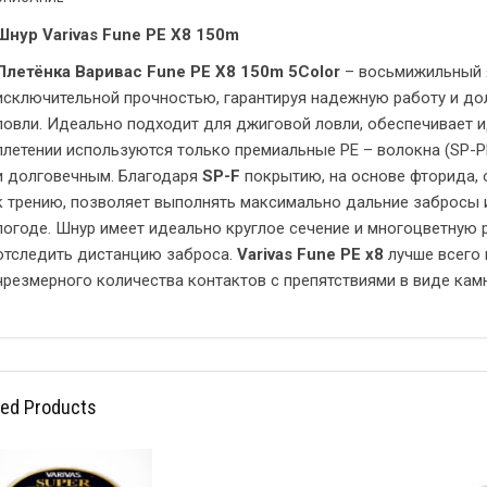
Шнур Varivas Fune PE X8 150m
Плетёнка Варивас Fune PE X8 150m 5Color
– восьмижильный 
исключительной прочностью, гарантируя надежную работу и до
ловли. Идеально подходит для джиговой ловли, обеспечивает и
плетении используются только премиальные PE – волокна (SP-P
и долговечным. Благодаря
SP-F
покрытию, на основе фторида, 
к трению, позволяет выполнять максимально дальние забросы и
погоде. Шнур имеет идеально круглое сечение и многоцветную 
отследить дистанцию заброса.
Varivas Fune PE x8
лучше всего п
чрезмерного количества контактов с препятствиями в виде камн
ted Products