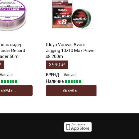
 шок лидер
Шнур Varivas Avani
Ocean Record
Jigging 10×10 Max Power
eader 50m
x8 200m
₽
3990
₽
Varivas
Varivas
БРЕНД
е
Наличие
ВЫБРАТЬ ...
ВЫБРАТЬ ...