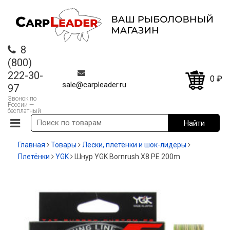
8
(800)
222-30-
0
₽
sale@carpleader.ru
97
Звонок по
России —
бесплатный
Главная
Товары
Лески, плетёнки и шок-лидеры
Плетёнки
YGK
Шнур YGK Bornrush X8 PE 200m