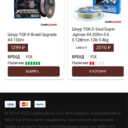
Шнур YGK G-Soul Super
Шнур YGK X-Braid Upgrade
Jigman X4 200m 0.6
X4 150m
0.128mm 12lb 5.4kg
1299
₽
2010
₽
2680
₽
YGK
YGK
БРЕНД
БРЕНД
Наличие
Наличие
ВЫБРАТЬ ...
В КОРЗИНУ
© 2014-2025 Carpleader.ru, Все фото\видео изображения и
текст на этом сайте защищены законом об авторском
праве и не могут быть опубликованы ещё где-либо без