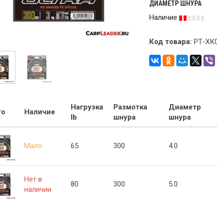
ДИАМЕТР ШНУРА
Наличие
Код товара:
РТ-ХК
Нагрузка
Размотка
Диаметр
то
Наличие
lb
шнура
шнура
Мало
65
300
4.0
Нет в
80
300
5.0
наличии