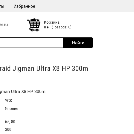
ты
Избранное
Корзина
r.ru
0
₽
(Товаров: 0)
raid Jigman Ultra X8 HP 300m
gman Ultra X8 HP 300m
YGK
Япония
65, 80
300