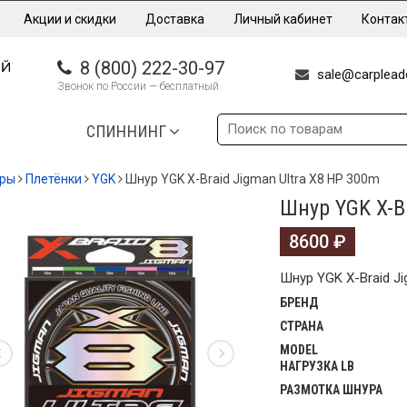
Акции и скидки
Доставка
Личный кабинет
Контак
8 (800) 222-30-97
sale@carpleade
Звонок по России — бесплатный
СПИННИНГ
еры
Плетёнки
YGK
Шнур YGK X-Braid Jigman Ultra X8 HP 300m
Шнур YGK X-B
8600
₽
Шнур YGK X-Braid Ji
БРЕНД
СТРАНА
MODEL
НАГРУЗКА LB
РАЗМОТКА ШНУРА