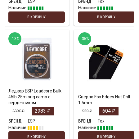
ESP
Fox
БРЕНД
БРЕНД
Наличие
Наличие
В КОРЗИНУ
В КОРЗИНУ
-13%
-35%
Ледкор ESP Leadcore Bulk
45lb 25m orig camo с
Сверло Fox Edges Nut Drill
сердечником
1.5mm
2983
₽
604
₽
3390
₽
929
₽
ESP
Fox
БРЕНД
БРЕНД
Наличие
Наличие
В КОРЗИНУ
В КОРЗИНУ