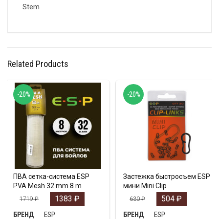
Stem
Related Products
-20%
-20%
ПВА сетка-система ESP
Застежка быстросъем ESP
PVA Mesh 32 mm 8 m
мини Mini Clip
1383
₽
504
₽
1719
₽
630
₽
ESP
ESP
БРЕНД
БРЕНД