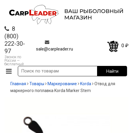
8
(800)
222-30-
0
₽
sale@carpleader.ru
97
Звонок по
России —
бесплатный
Главная
Товары
Маркерование
Korda
Отвод для
маркерного поплавка Korda Marker Stem