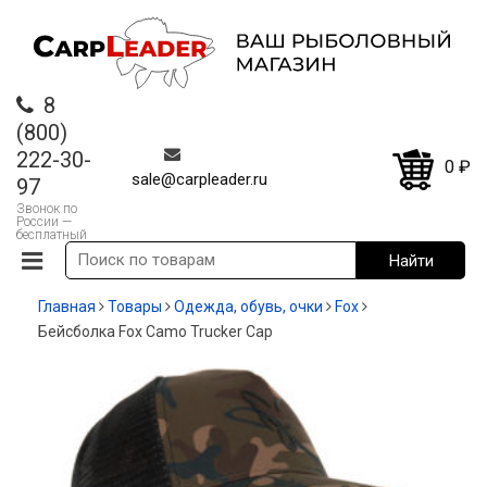
8
(800)
222-30-
0
₽
sale@carpleader.ru
97
Звонок по
России —
бесплатный
Главная
Товары
Одежда, обувь, очки
Fox
Бейсболка Fox Camo Trucker Cap