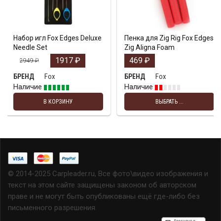
Набор игл Fox Edges Deluxe
Пенка для Zig Rig Fox Edges
Needle Set
Zig Aligna Foam
1917
₽
469
₽
2949
₽
Fox
Fox
БРЕНД
БРЕНД
Наличие
Наличие
В КОРЗИНУ
ВЫБРАТЬ ...
© 2014-2025 Carpleader.ru, Все фото\видео изображения и
текст на этом сайте защищены законом об авторском
праве и не могут быть опубликованы ещё где-либо без
письменного разрешения.