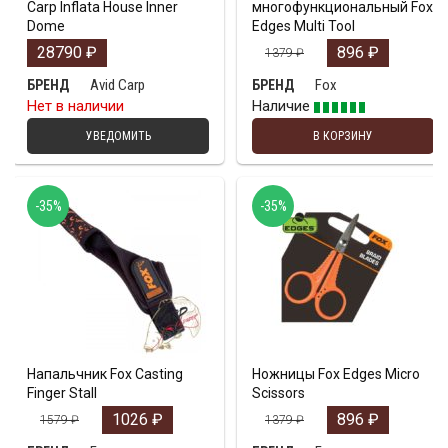
Carp Inflata House Inner
многофункциональный Fox
Dome
Edges Multi Tool
28790
₽
896
₽
1379
₽
Avid Carp
Fox
БРЕНД
БРЕНД
Нет в наличии
Наличие
УВЕДОМИТЬ
В КОРЗИНУ
-35%
-35%
Напальчник Fox Casting
Ножницы Fox Edges Micro
Finger Stall
Scissors
1026
₽
896
₽
1579
₽
1379
₽