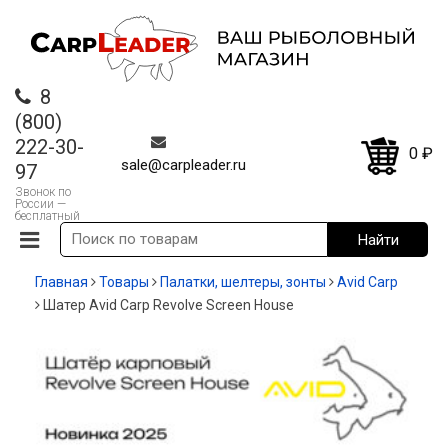
8
(800)
222-30-
0
₽
sale@carpleader.ru
97
Звонок по
России —
бесплатный
Главная
Товары
Палатки, шелтеры, зонты
Avid Carp
Шатер Avid Carp Revolve Screen House